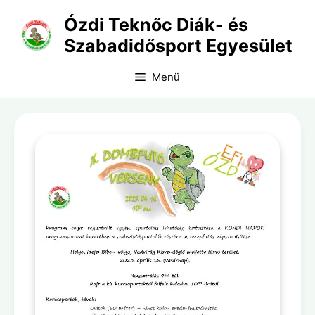
Kilépés
Ózdi Teknőc Diák- és
a
Szabadidősport Egyesület
tartalomba
Menü