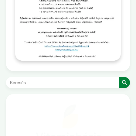
Search Button
Search
for: