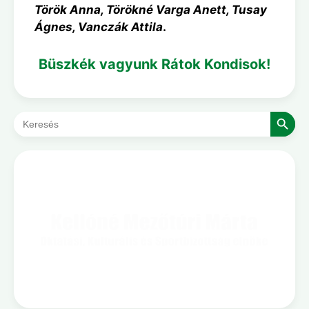
Török Anna, Törökné Varga Anett, Tusay
Ágnes, Vanczák Attila
.
Büszkék vagyunk Rátok Kondisok!
Search Button
Search
for: