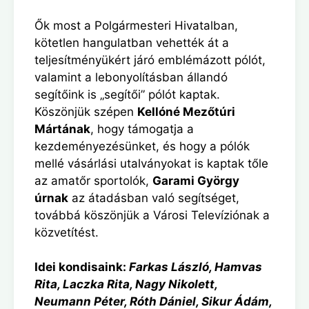
Ők most a Polgármesteri Hivatalban,
kötetlen hangulatban vehették át a
teljesítményükért járó emblémázott pólót,
valamint a lebonyolításban állandó
segítőink is „segítői” pólót kaptak.
Köszönjük szépen
Kellóné Mezőtúri
Mártának
, hogy támogatja a
kezdeményezésünket, és hogy a pólók
mellé vásárlási utalványokat is kaptak tőle
az amatőr sportolók,
Garami György
úrnak
az átadásban való segítséget,
továbbá köszönjük a Városi Televíziónak a
közvetítést.
Idei kondisaink:
Farkas László, Hamvas
Rita, Laczka Rita, Nagy Nikolett,
Neumann Péter, Róth Dániel, Sikur Ádám,