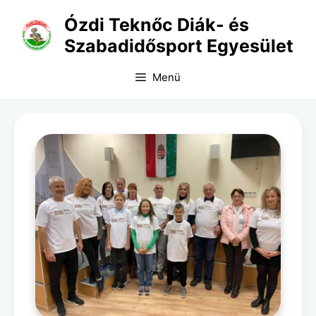
Kilépés
Ózdi Teknőc Diák- és
a
Szabadidősport Egyesület
tartalomba
Menü