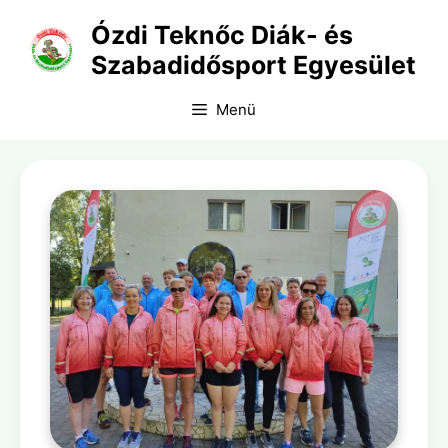
Kilépés
Ózdi Teknőc Diák- és
a
Szabadidősport Egyesület
tartalomba
Menü