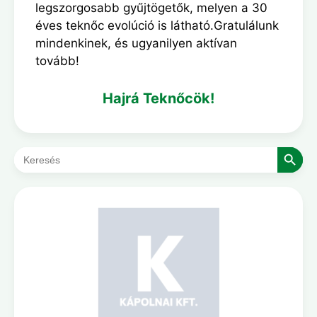
legszorgosabb gyűjtögetők, melyen a 30
éves teknőc evolúció is látható.Gratulálunk
mindenkinek, és ugyanilyen aktívan
tovább!
Hajrá Teknőcök!
Search Button
Search
for: