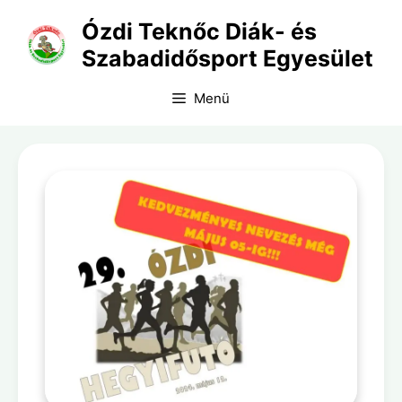
Kilépés
Ózdi Teknőc Diák- és
a
Szabadidősport Egyesület
tartalomba
Menü