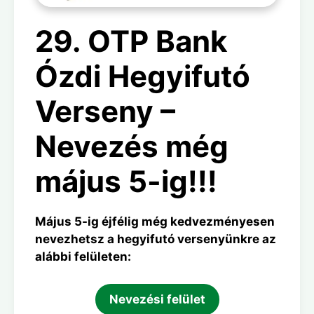
29. OTP Bank
Ózdi Hegyifutó
Verseny –
Nevezés még
május 5-ig!!!
Május 5-ig éjfélig még kedvezményesen
nevezhetsz a hegyifutó versenyünkre az
alábbi felületen:
Nevezési felület